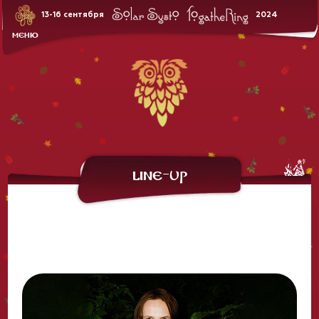
ЛАВКИ
13-16 сентября
2024
ЗАКАТНАЯ
БАНИ & ДУШИ
МЕНЮ
АРЕНДА ПАЛАТОК
ПРОЖИВАНИЕ
Line-Up