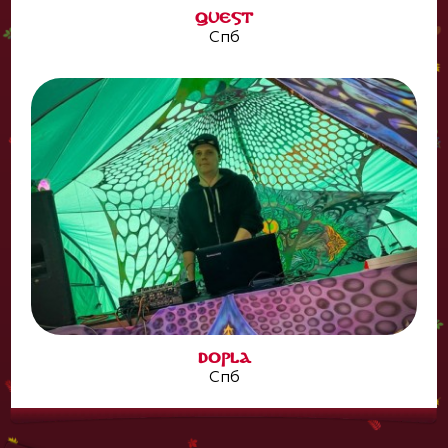
QUEST
Спб
DOPLA
Спб