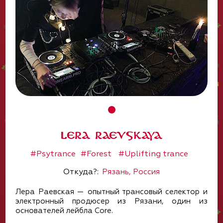
Lera Raevskaya
#Psytrance
#Forest
#Uplifting trance
Откуда?:
Рязань, Россия
Лера Раевская — опытный трансовый селектор и
электронный продюсер из Рязани, один из
основателей лейбла Core.