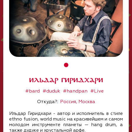
Ильдар Гиридхари
#bard
#duduk
#handpan
#Live
Откуда?:
Россия, Москва
Ильдар Гиридхари - автор и исполнитель в стиле
ethno fusion, world music на красивейшем и самом
молодом инструменте планеты — hang drum, а
также дудуке и хрустальной арфе.