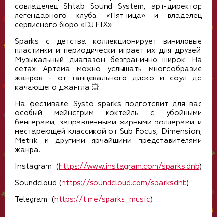
совладелец Shtab Sound System, арт-директор
легендарного клуба «‎Пятница» и владелец
сервисного бюро «DJ FIX».
Sparks с детства коллекционирует виниловые
пластинки и периодически играет их для друзей.
Музыкальный диапазон безгранично широк. На
сетах Артёма можно услышать многообразие
жанров - от танцевального диско и соул до
качающего джангла 💥
На фестивале Systo sparks подготовит для вас
особый мейнстрим коктейль с убойными
бенгерами, заправленными жирными роллерами и
нестареющей классикой от Sub Focus, Dimension,
Metrik и другими ярчайшими представителями
жанра.
Instagram (
https://www.instagram.com/sparks.dnb
)
Soundcloud (
https://soundcloud.com/sparksdnb
)
Telegram (
https://t.me/sparks_music
)