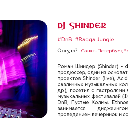
DJ SHINDER
#DnB
#Ragga Jungle
Откуда?:
Санкт-Петербург,Ро
Роман Шиндер (Shinder) - d
продюссер, один из основат
проектов Shinder (live), Aci
различных музыкальных колл
др.), посетил с гастролями
музыкальных фестивалей (Фуз
DnB, Пустые Холмы, Ethnos
занимается диджеинго
проведением вечеринок и с