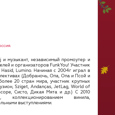
ссия.
j и музыкант, независимый промоутер и
елей и организаторов FunkYou! Участник
d Hasid, Lumino. Начиная с 2004г играл в
ективах (Добраночь, Опа, Опа и Псой и
 более 20 стран мира, участник крупных
ион, Sziget, Andanças, JetLag, World of
cope, Систо, Дикая Мята и др.) С 2010
м, коллекционированием винила,
ольными выступлениями.