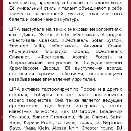
композитор, продюсер и балерина в одном лице.
Её уникальный стиль и талант объединяют в себе
элементы электронной музыки, классического
балета и современной культуры.
LIRA выступала на таких знаковых мероприятиях,
как «Дикая Мята», Z-city, «Фестиваль Ананда»,
«Фестиваль Сказка», «Фестиваль Solar Systo»,
Embargo Villa, «Фестиваль Алхимия Сочи»,
«Концертная площадка Urban», «Фестиваль
Слияние», «Фестиваль Atomic Forest» и
Всероссийский выпускной в Государственном
Кремлёвском Дворце. Её выступления всегда
становятся яркими событиями, оставляющими
незабываемые впечатления у зрителей.
LIRA активно гастролирует по России и в других
странах, собирая полные залы поклонников
своего творчества. Она также является ведущей
dj-подкастов, где берёт интервью у таких
известных личностей, как DJ Groove, Владимир
Фонарев, Виктор Строгонов, Миша Cпирит, Saint
Rider, Кирилл Profit, DJ Twins, Бойко, DJ Nejtrino,
Баур, Миша Klein, Alessa Khin, Chester Young, DJ