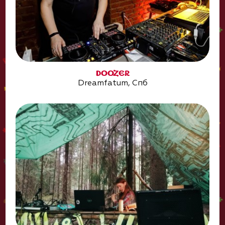
DOOZER
Dreamfatum, Cпб