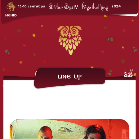
ЛАВКИ
13-16 сентября
2024
ЗАКАТНАЯ
БАНИ & ДУШИ
МЕНЮ
АРЕНДА ПАЛАТОК
ПРОЖИВАНИЕ
Line-Up